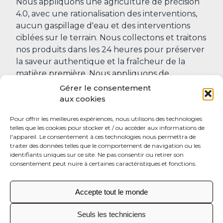
Nous appliquons une agriculture de précision
4.0, avec une rationalisation des interventions,
aucun gaspillage d'eau et des interventions
ciblées sur le terrain. Nous collectons et traitons
nos produits dans les 24 heures pour préserver
la saveur authentique et la fraîcheur de la
matière première. Nous appliquons de
nombreux contrôles de qualité afin de garantir,
Gérer le consentement
dans toutes les cuisines du monde, un
aux cookies
EXCELLENT produit. Notre GAMME
Pour offrir les meilleures expériences, nous utilisons des technologies
FOOD SERVICE est spécialement conçue pour
telles que les cookies pour stocker et / ou accéder aux informations de
la restauration. Nous avons créé des formats et
l'appareil. Le consentement à ces technologies nous permettra de
des textures spéciaux pour aider les chefs à
traiter des données telles que le comportement de navigation ou les
identifiants uniques sur ce site. Ne pas consentir ou retirer son
compléter leurs plats, en étant attentifs à la
consentement peut nuire à certaines caractéristiques et fonctions.
fonctionnalité et la flexibilité d'utilisation.
Accepte tout le monde
Seuls les techniciens