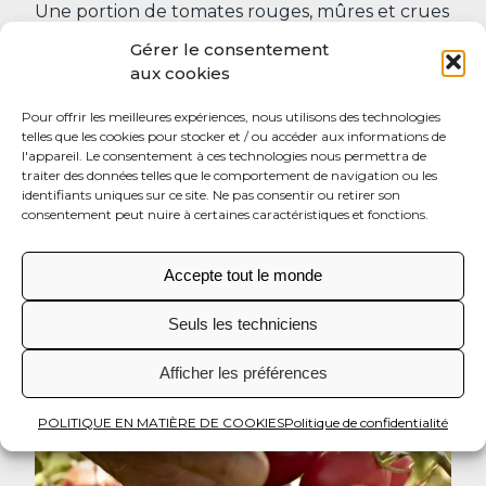
Une portion de tomates rouges, mûres et crues
(une tasse ou 150 g) représente une bonne
Gérer le consentement
source de vitamines A, C, K, d’acide folique et de
aux cookies
potassium. Les tomates sont naturellement
pauvres en sodium.
Pour offrir les meilleures expériences, nous utilisons des technologies
telles que les cookies pour stocker et / ou accéder aux informations de
l'appareil. Le consentement à ces technologies nous permettra de
traiter des données telles que le comportement de navigation ou les
identifiants uniques sur ce site. Ne pas consentir ou retirer son
consentement peut nuire à certaines caractéristiques et fonctions.
Accepte tout le monde
Seuls les techniciens
Afficher les préférences
POLITIQUE EN MATIÈRE DE COOKIES
Politique de confidentialité