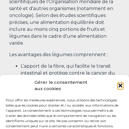
scientifiques de l'Organisation mondiale de la
santé et d'autres organismes (notamment en
oncologie). Selon des études scientifiques
précises, une alimentation équilibrée doit
inclure au moins cinq portions de fruits et
légumes dans le cadre d'une alimentation
variée.
Les avantages des légumes comprennent :
L’apport de la fibre, qui facilite le transit
intestinal et protège contre le cancer du
côlon
Gérer le consentement
Une forte concentration en vitamines
aux cookies
antioxydantes (surtout chez les plantes
Pour offrir les meilleures expériences, nous utilisons des technologies
plus intensément vertes)
telles que les cookies pour stocker et / ou accéder aux informations de
L'apport en minéraux tels que le
l'appareil. Le consentement à ces technologies nous permettra de
potassium, qui aide à maintenir la masse
traiter des données telles que le comportement de navigation ou les
identifiants uniques sur ce site. Ne pas consentir ou retirer son
osseuse, la pression artérielle basse et
consentement peut nuire à certaines caractéristiques et fonctions.
empêche la formation de calculs rénaux