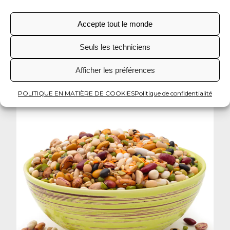
Pour augmenter votre consommation de
Accepte tout le monde
légumes au quotidien, mangez-en comme
collation entre les repas ou ajoutez-les à divers
Seuls les techniciens
plats.
Afficher les préférences
POLITIQUE EN MATIÈRE DE COOKIES
Politique de confidentialité