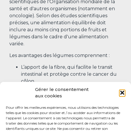
scientifiques de l'Organisation mondiale de la
santé et d'autres organismes (notamment en
oncologie). Selon des études scientifiques
précises, une alimentation équilibrée doit
inclure au moins cinq portions de fruits et
légumes dans le cadre d'une alimentation
variée.
Les avantages des légumes comprennent :
L’apport de la fibre, qui facilite le transit
intestinal et protège contre le cancer du
côlon
Une forte concentration en vitamines
Gérer le consentement
antioxydantes (surtout chez les plantes
aux cookies
plus intensément vertes)
Pour offrir les meilleures expériences, nous utilisons des technologies
L'apport en minéraux tels que le
telles que les cookies pour stocker et / ou accéder aux informations de
potassium, qui aide à maintenir la masse
l'appareil. Le consentement à ces technologies nous permettra de
osseuse, la pression artérielle basse et
traiter des données telles que le comportement de navigation ou les
identifiants uniques sur ce site. Ne pas consentir ou retirer son
empêche la formation de calculs rénaux