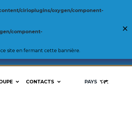
content/cirioplugins/oxygen/component-
xygen/component-
ce site en fermant cette bannière.
OUPE
CONTACTS
PAYS
uses
Professionnel
nnellini
Pulpe de tomates
Purée de tomates
s
Tomates entières pelées
rlotti
Tomates cerises
Pizza sauce