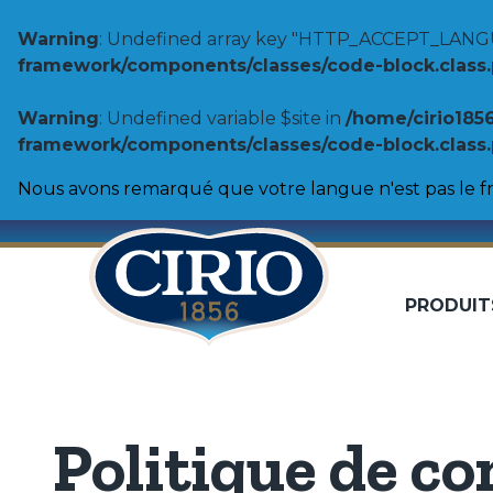
Warning
: Undefined array key "HTTP_ACCEPT_LANG
framework/components/classes/code-block.class.ph
Warning
: Undefined variable $site in
/home/cirio185
framework/components/classes/code-block.class.ph
Nous avons remarqué que votre langue n'est pas le fr
PRODUIT
Tomates
100% Origine
Pulpe de tomates
Coulis de tomates
Biologique
Purée de tomates
Politique de co
Tomates entières pelées
Double concentré de