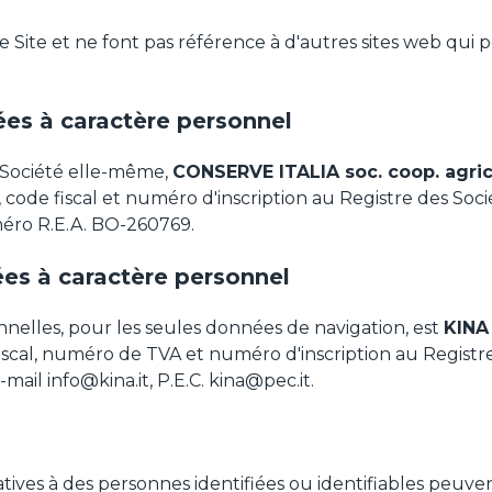
ite et ne font pas référence à d'autres sites web qui peu
es à caractère personnel
 Société elle-même,
CONSERVE ITALIA soc. coop. agric
lie, code fiscal et numéro d'inscription au Registre de
ro R.E.A. BO-260769.
es à caractère personnel
nelles, pour les seules données de navigation, est
KINA 
de fiscal, numéro de TVA et numéro d'inscription au Regi
e-mail
info@kina.it
, P.E.C.
kina@pec.it
.
atives à des personnes identifiées ou identifiables peuven