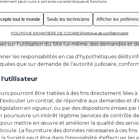
ntement peut nuire à certaines caractéristiques et fonctions.
cepte tout le monde
Seuls les techniciens
Afficher les préféren
édiatement liées à des données personnelles, mais sont c
tre à l'Utilisateur de jouir des contenus publiés sur le S
POLITIQUE EN MATIÈRE DE COOKIES
Politique de confidentialité
es offerts et de protéger ou garantir des politiques d'ac
s sur l'utilisation du Site lui-même, des demandes et des
ner les responsabilités en cas d'hypothétiques délits inf
iquées que sur demande de l'autorité judiciaire, conform
'utilisateur
urs pourront être traitées à des fins directement liées à 
d'exécuter un contrat, de répondre aux demandes et d'ex
égislation en vigueur, ou par des dispositions émises par 
r poursuivre un intérêt légitime (services de contrôle de 
s, pour mettre en œuvre et améliorer la qualité des servi
écoule. La fourniture des données nécessaires à ces fins 
, la Société peut être dans l'impossibilité d'effectuer le