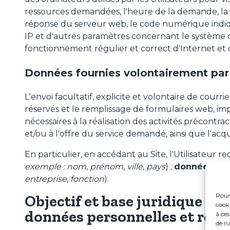
ressources demandées, l'heure de la demande, la 
réponse du serveur web, le code numérique indiqu
IP et d'autres paramètres concernant le système d'
fonctionnement régulier et correct d'Internet et
Données fournies volontairement par l
L'envoi facultatif, explicite et volontaire de courri
réservés et le remplissage de formulaires web, impl
nécessaires à la réalisation des activités précontr
et/ou à l'offre du service demandé, ainsi que l'acq
En particulier, en accédant au Site, l'Utilisateur 
exemple : nom, prénom, ville, pays
) ;
données de 
entreprise, fonction
).
Pour 
Objectif et base juridique du
cook
données personnelles et refus
à ce
de na