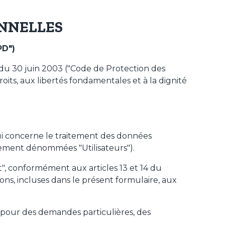
Garniture pour pizza
ONNELLES
Sauce - La Gustosa
D")
 du 30 juin 2003 ("Code de Protection des
its, aux libertés fondamentales et à la dignité
ui concerne le traitement des données
alement dénommées "Utilisateurs").
t", conformément aux articles 13 et 14 du
ons, incluses dans le présent formulaire, aux
e pour des demandes particulières, des