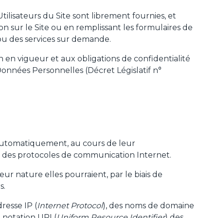
tilisateurs du Site sont librement fournies, et
on sur le Site ou en remplissant les formulaires de
ou des services sur demande.
n en vigueur et aux obligations de confidentialité
Données Personnelles (Décret Législatif n°
t automatiquement, au cours de leur
on des protocoles de communication Internet.
eur nature elles pourraient, par le biais de
s.
dresse IP (
Internet Protocol
), des noms de domaine
n notation URI (
Uniform Resource Identifier
) des