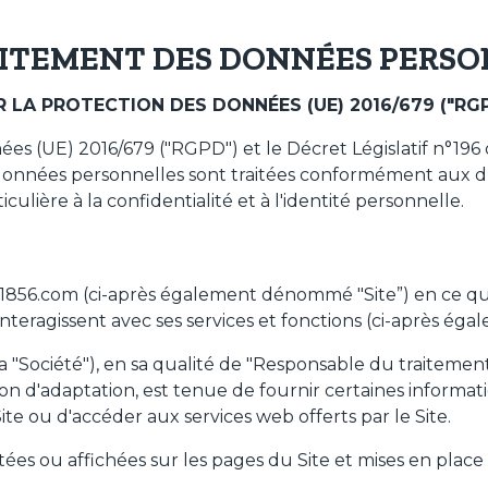
AITEMENT DES DONNÉES PERS
A PROTECTION DES DONNÉES (UE) 2016/679 ("RGP
es (UE) 2016/679 ("RGPD") et le Décret Législatif n°196
données personnelles sont traitées conformément aux dro
lière à la confidentialité et à l'identité personnelle.
io1856.com (ci-après également dénommé "Site”) en ce q
nteragissent avec ses services et fonctions (ci-après ég
la "Société"), en sa qualité de "Responsable du traitemen
on d'adaptation, est tenue de fournir certaines informati
ite ou d'accéder aux services web offerts par le Site.
ées ou affichées sur les pages du Site et mises en plac