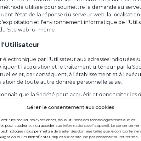
méthode utilisée pour soumettre la demande au serveur 
ant l'état de la réponse du serveur web, la localisatio
exploitation et l'environnement informatique de l'Utilis
 du Site web lui-même.
'Utilisateur
er électronique par l'Utilisateur aux adresses indiquées sur
iquent l'acquisition et le traitement ultérieur par la So
actuelles et, par conséquent, à l'établissement et à l'ex
uisition de toute autre donnée personnelle saisie.
reconnaît que la Société peut acquérir et donc traiter les
contact
(
par exemple : numéros de téléphone, adresses
Gérer le consentement aux cookies
offrir les meilleures expériences, nous utilisons des technologies telles que les
 traitement des données personne
ies pour stocker et / ou accéder aux informations de l'appareil. Le consentemen
 de les fournir
s technologies nous permettra de traiter des données telles que le comportemen
vigation ou les identifiants uniques sur ce site. Ne pas consentir ou retirer son