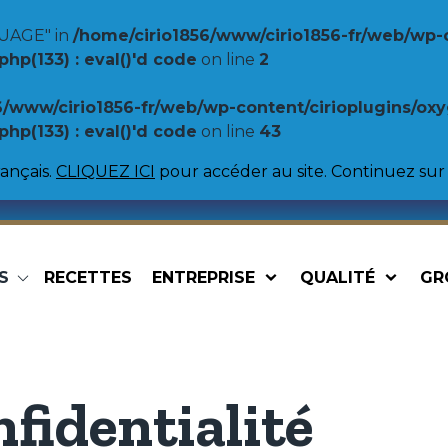
UAGE" in
/home/cirio1856/www/cirio1856-fr/web/wp-
p(133) : eval()'d code
on line
2
6/www/cirio1856-fr/web/wp-content/cirioplugins/o
p(133) : eval()'d code
on line
43
ançais.
CLIQUEZ ICI
pour accéder au site. Continuez sur 
S
RECETTES
ENTREPRISE
QUALITÉ
GR
Spécialités
Légumine
Sauces pour pâtes
Haricots Ca
Sauces pour pizzas
Lentilles
Pasta sauces régionales
Pois chiche
nfidentialité
Haricots Bo