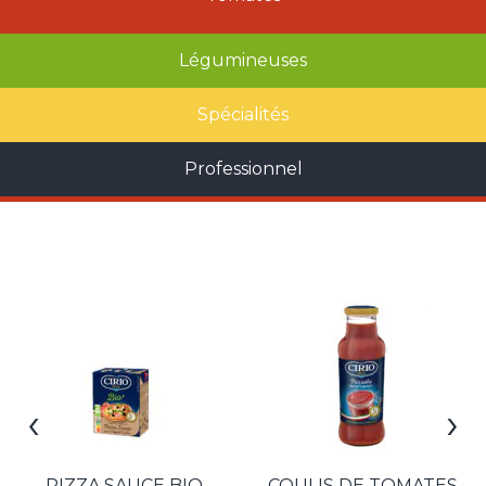
Légumineuses
Spécialités
Professionnel
‹
›
PIZZA SAUCE BIO
COULIS DE TOMATES