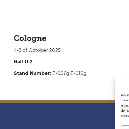
tomates
Cologne
4-8 of October 2025
Hall 11.2
Stand Number:
E-006g E-010g
Pour 
cook
à ce
de na
conse