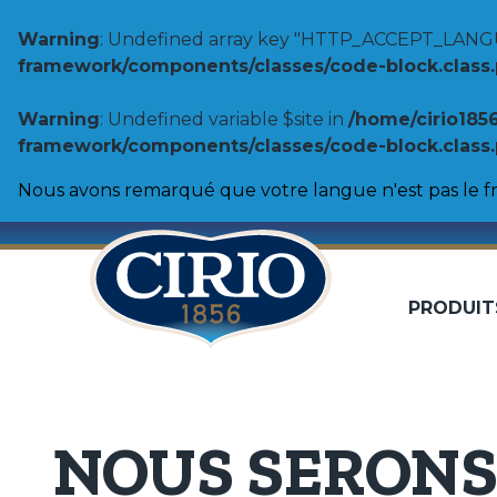
Warning
: Undefined array key "HTTP_ACCEPT_LANG
framework/components/classes/code-block.class.ph
Warning
: Undefined variable $site in
/home/cirio185
framework/components/classes/code-block.class.ph
Nous avons remarqué que votre langue n'est pas le fr
PRODUIT
Tomates
100% Origine
Pulpe de tomates
Coulis de tomates
Biologique
Purée de tomates
NOUS SERONS
Tomates entières pelées
Double concentré de