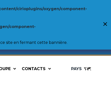
content/cirioplugins/oxygen/component-
xygen/component-
ce site en fermant cette bannière.
OUPE
CONTACTS
PAYS
uses
Professionnel
nnellini
Pulpe de tomates
Purée de tomates
s
Tomates entières pelées
rlotti
Tomates cerises
Pizza sauce