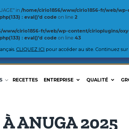
UAGE" in
/home/cirio1856/www/cirio1856-fr/web/wp-
p(133) : eval()'d code
on line
2
6/www/cirio1856-fr/web/wp-content/cirioplugins/o
p(133) : eval()'d code
on line
43
ançais.
CLIQUEZ ICI
pour accéder au site. Continuez sur 
S
RECETTES
ENTREPRISE
QUALITÉ
GR
Spécialités
Légumine
Sauces pour pâtes
Haricots Ca
Sauces pour pizzas
Lentilles
Pasta sauces régionales
Pois chiche
 À ANUGA 2025
Haricots Bo