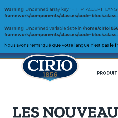
Warning
: Undefined array key "HTTP_ACCEPT_LANG
framework/components/classes/code-block.class.ph
Warning
: Undefined variable $site in
/home/cirio185
framework/components/classes/code-block.class.ph
Nous avons remarqué que votre langue n'est pas le fr
PRODUIT
Tomates
100% Origine
Pulpe de tomates
Coulis de tomates
Biologique
Purée de tomates
LES NOUVEAUX
Tomates entières pelées
Double concentré de