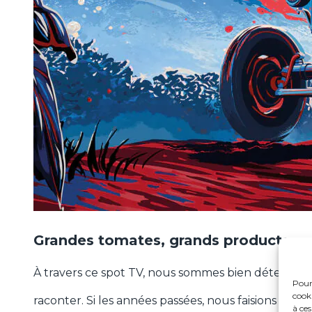
Grandes tomates, grands producteur
À travers ce spot TV, nous sommes bien déterminés
Pour 
cook
raconter. Si les années passées, nous faisions l’élo
à ce